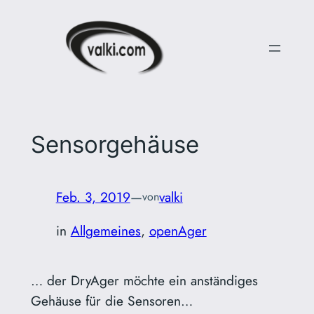
Zum
Inhalt
springen
Sensorgehäuse
Feb. 3, 2019
—
valki
von
in
Allgemeines
, 
openAger
… der DryAger möchte ein anständiges
Gehäuse für die Sensoren…