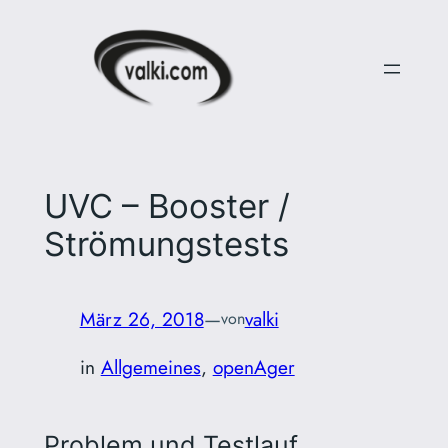
Zum
Inhalt
springen
UVC – Booster /
Strömungstests
März 26, 2018
—
valki
von
in
Allgemeines
, 
openAger
Problem und Testlauf