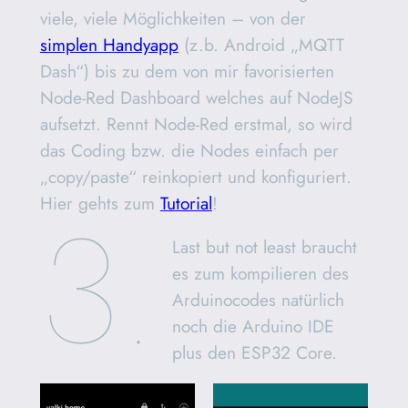
viele, viele Möglichkeiten – von der
simplen Handyapp
(z.b. Android „MQTT
Dash“) bis zu dem von mir favorisierten
Node-Red Dashboard welches auf NodeJS
aufsetzt. Rennt Node-Red erstmal, so wird
das Coding bzw. die Nodes einfach per
„copy/paste“ reinkopiert und konfiguriert.
3.
Hier gehts zum
Tutorial
!
Last but not least braucht
es zum kompilieren des
Arduinocodes natürlich
noch die Arduino IDE
plus den ESP32 Core.