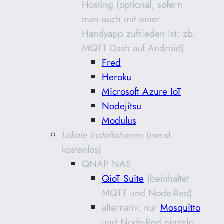
Hosting (optional, sofern
man auch mit einer
Handyapp zufrieden ist: zb.
MQTT Dash auf Android)
Fred
Heroku
Microsoft Azure IoT
Nodejitsu
Modulus
Lokale Installationen
(meist
kostenlos)
QNAP NAS
QioT Suite
(beinhaltet
MQTT und Node-Red)
alternativ: nur
Mosquitto
und Node-Red einzeln