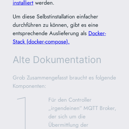
installiert
werden.
Um diese Selbstinstallation einfacher
durchführen zu können, gibt es eine
entsprechende Auslieferung als
Docker-
Stack (docker-compose).
Alte Dokumentation
Grob Zusammengefasst braucht es folgende
1.
Komponenten:
Für den Controller
„irgendeinen“ MQTT Broker,
der sich um die
Übermittlung der