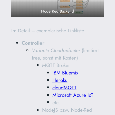
Node Red Backend
Im Detail – exemplarische Linkliste:
Controller
Variante Cloudanbieter
(limitiert
free, sonst mit Kosten)
MQTT Broker
IBM Bluemix
Heroku
cloudMQTT
Microsoft Azure IoT
etc.
NodeJS bzw. Node-Red