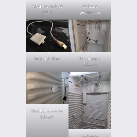
Anschluss an RJ45
Gehäuse
Kabel
geschlossen
fertiger Aufbau
Platzierung im
Schrank
Detailaufnahme im
Schrank
gecleanter