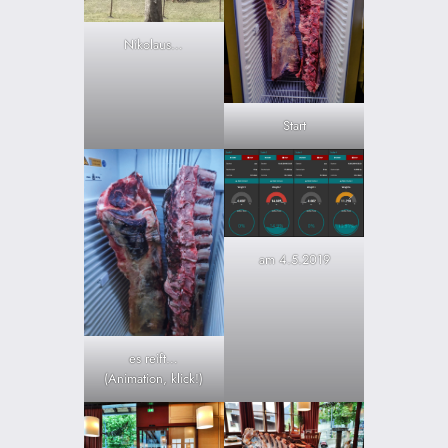
Nikolaus…
Start
am 4.5.2019
es reift…
(Animation, klick!)