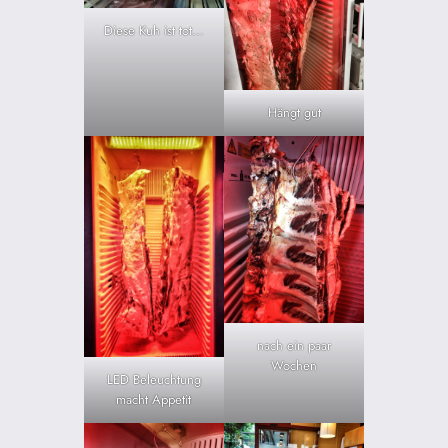
Diese Kuh ist tot…
Hängt gut
nach ein paar
Wochen
LED Beleuchtung
macht Appetit