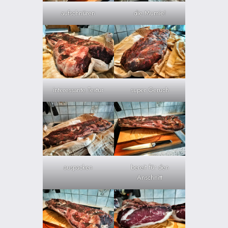
aufschnüren
die Mumie!
interessante Textur
super Geruch
auspacken
bereit für den
Anschnitt