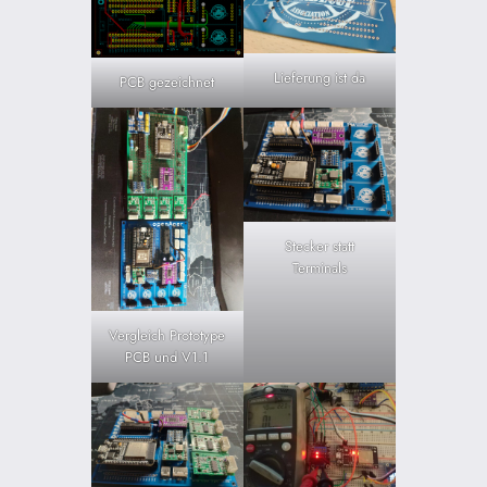
Lieferung ist da
PCB gezeichnet
Stecker statt
Terminals
Vergleich Prototype
PCB und V1.1