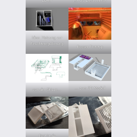
Lüfter
mit UV Desinfektion
Idee: Heizung zur
Feuchteregulierung
Booser Prototyp
… zum 3D Modell
von der Skizze…
Post ist da