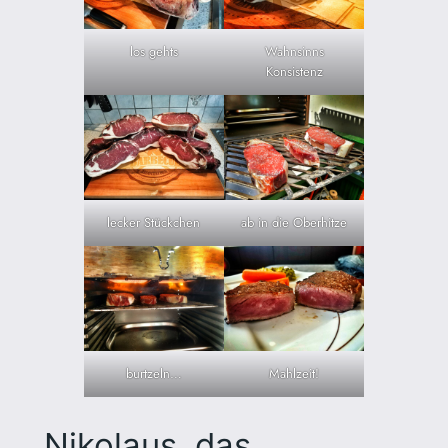
los gehts
Wahnsinns
Konsistenz
lecker Stückchen
ab in die Oberhitze
burtzeln…
Mahlzeit!
Nikolaus, das