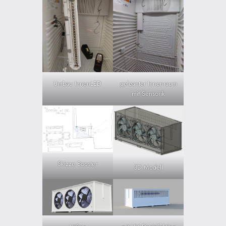
Umbau InnenLED
geleanter Innenraum
mit Sensorik
Skizze Booster
3D Modell