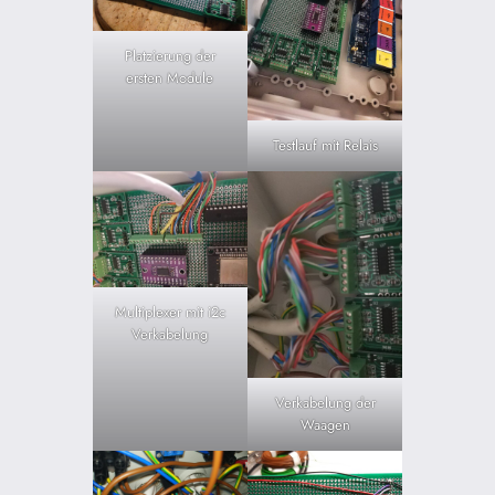
Platzierung der
ersten Module
Testlauf mit Relais
Multiplexer mit i2c
Verkabelung
Verkabelung der
Waagen