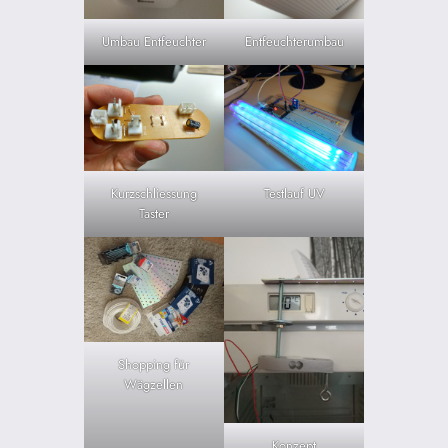
Umbau Entfeuchter
Entfeuchterumbau
Kurzschliessung
Testlauf UV
Taster
Shopping für
Wägzellen
Konzept