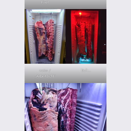
Pixel
weiss /
läuft…
„Arbeitslicht“