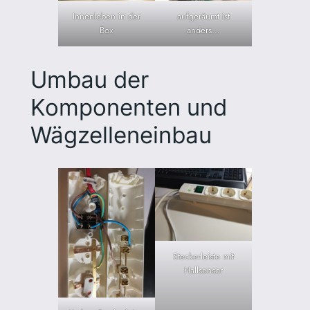
Innenleben in der
aufgeräumt ist
Box
anders…
Umbau der
Komponenten und
Wägzelleneinbau
Steckerleiste mit
Hallsensor