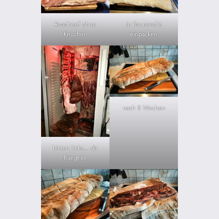
Roastbeef ohne
in Baumwolle
Knochen
einpacken
nach 8 Wochen
hinten links… da
hängt er