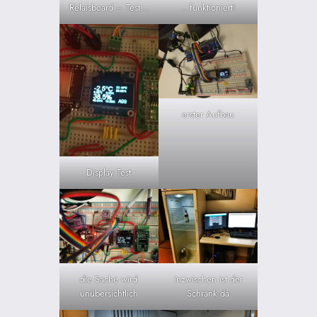
Relaisboard – Test…
…funktioniert!
erster Aufbau
Display Test
die Sache wird
inzwischen ist der
unübersichtlich
Schrank da