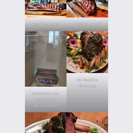
Ready to Rock!
7 Wochen gereift
die feierliche
Bestattung
Desinfektion per
Booster nach
getaner Arbeit