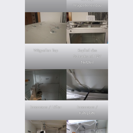
Wägzelleneinbau
Wägzellen Top
Kopfteil des
Schranks mit 12V
Netzteil
Innenraum / Lüfter
Innenraum /
Kälteplatte