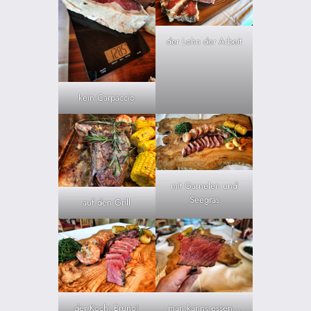
der Lohn der Arbeit
kein Carpaccio
mit Garnelen und
Seegras
auf den Grill
der Koch: Bruno!
man kanns essen…