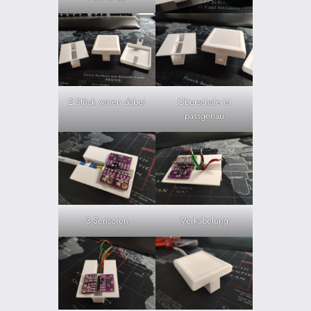
2 Stück waren dabei
Oberschale ist
passgenau
3 Sensoren
Verkabelung