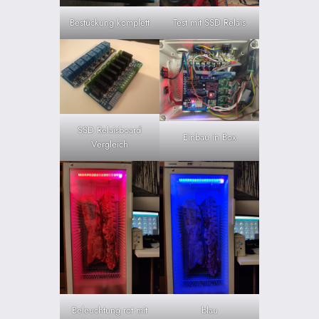
Bestückung komplett
Test mit SSD Relais
SSD Relaisboard
Einbau in Box
Vergleich
Beleuchtung rot mit
blau