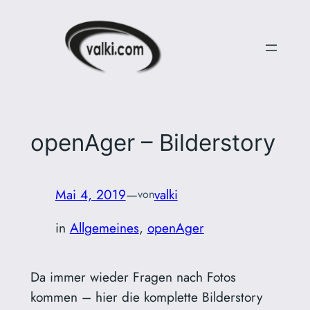
Zum
Inhalt
springen
openAger – Bilderstory
Mai 4, 2019
—
valki
von
in
Allgemeines
, 
openAger
Da immer wieder Fragen nach Fotos
kommen – hier die komplette Bilderstory