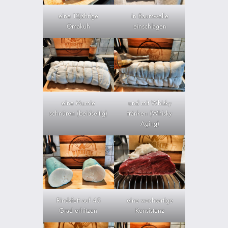
eine 12jährige
in Baumwolle
Omakuh
einschlagen
eine Mumie
und mit Whisky
schnüren (beidseitig)
tränken (Whisky
Aging)
Rindsfett auf 45
eine wachsartige
Grad erhitzen
Konsistenz