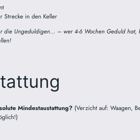
nt
r Strecke in den Keller
ür die Ungeduldigen… – wer 4-6 Wochen Geduld hat, kan
llen!
tattung
solute Mindestaustattung?
(Verzicht auf: Waagen, 
glich!)