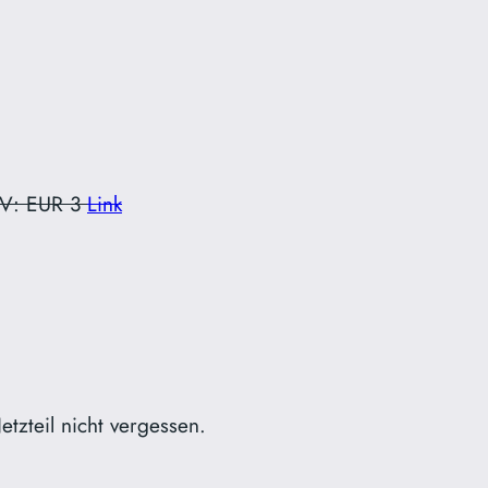
 UV: EUR 3
Link
tzteil nicht vergessen.