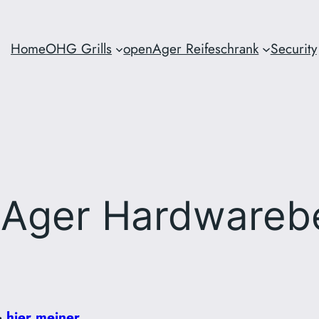
Home
OHG Grills
openAger Reifeschrank
Security
Ager Hardwareb
>
hier meiner