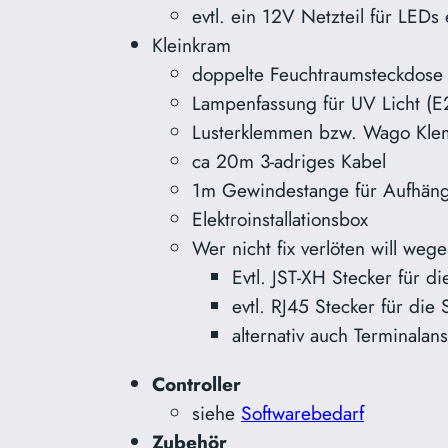
evtl. ein 12V Netzteil für LEDs 
Kleinkram
doppelte Feuchtraumsteckdose (
Lampenfassung für UV Licht (E
Lusterklemmen bzw. Wago Kl
ca 20m 3-adriges Kabel
1m Gewindestange für Aufhän
Elektroinstallationsbox
Wer nicht fix verlöten will we
Evtl. JST-XH Stecker für di
evtl. RJ45 Stecker für die
alternativ auch Terminala
Controller
siehe
Softwarebedarf
Zubehör