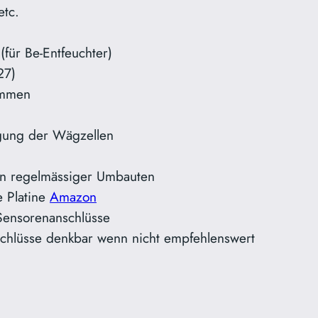
etc.
für Be-Entfeuchter)
27)
emmen
gung der Wägzellen
gen regelmässiger Umbauten
e Platine
Amazon
 Sensorenanschlüsse
nschlüsse denkbar wenn nicht empfehlenswert