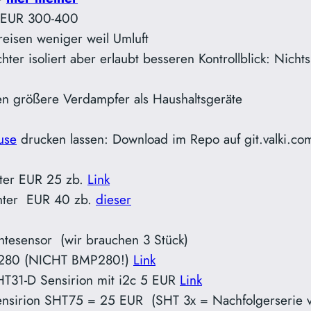
d EUR 300-400
reisen weniger weil Umluft
hter isoliert aber erlaubt besseren Kontrollblick: Nicht
n größere Verdampfer als Haushaltsgeräte
use
drucken lassen: Download im Repo auf git.valki.co
hter EUR 25 zb.
Link
chter EUR 40 zb.
dieser
htesensor (wir brauchen 3 Stück)
280 (NICHT BMP280!)
Link
SHT31-D Sensirion mit i2c 5 EUR
Link
Sensirion SHT75 = 25 EUR (SHT 3x = Nachfolgerserie 