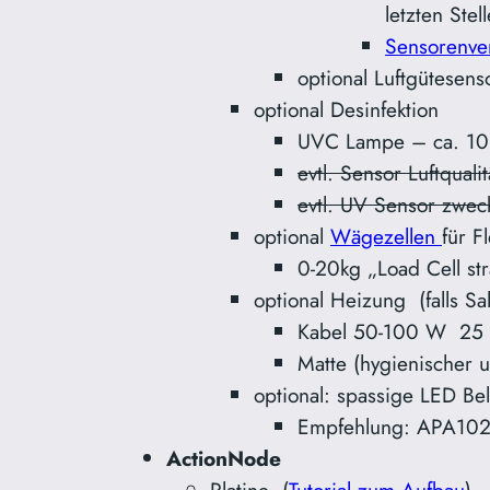
letzten Stell
Sensorenve
optional Luftgütese
optional Desinfektion
UVC Lampe – ca. 1
evtl. Sensor Luftqual
evtl. UV Sensor zwec
optional
Wägezellen
für F
0-20kg „Load Cell st
optional Heizung (falls Sal
Kabel 50-100 W 25
Matte (hygienischer 
optional: spassige LED B
Empfehlung: APA102 (
ActionNode