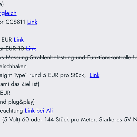
e)
rgleich
nsor CCS811
Link
0 EUR
Link
ität EUR 10
Link
ks Messung Strahlenbelastung und Funktionskontrolle
leischhaken
raight Type“ rund 5 EUR pro Stück,
Link
ami das Ziel ist)
 EUR
und plug&play)
eleuchtung
Link bei Ali
5 Volt) 60 oder 144 Stück pro Meter. Stärkeres 5V Ne