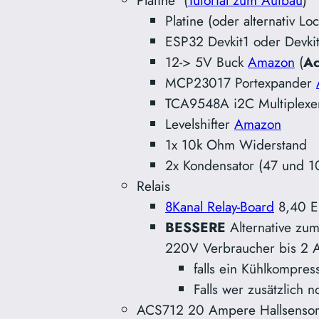
Platine (
Tutorial zum Aufbau
)
Platine (oder alternativ Lo
ESP32 Devkit1 oder Devk
12-> 5V Buck
Amazon
(
Ac
MCP23017 Portexpander
TCA9548A i2C Multiplex
Levelshifter
Amazon
1x 10k Ohm Widerstand
2x Kondensator (47 und 1
Relais
8Kanal Relay-Board
8,40 
BESSERE
Alternative zum
220V Verbraucher bis 2
falls ein Kühlkompre
Falls wer zusätzlich 
ACS712 20 Ampere Hallsenso