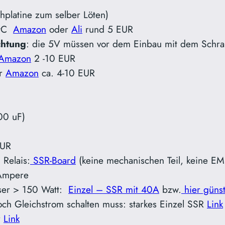
chplatine zum selber Löten)
itC
Amazon
oder
Ali
rund 5 EUR
htung
: die 5V müssen vor dem Einbau mit dem Schrau
Amazon
2 -10 EUR
er
Amazon
ca. 4-10 EUR
00 uF)
EUR
 Relais:
SSR-Board
(keine mechanischen Teil, keine E
 Ampere
sser > 150 Watt:
Einzel – SSR mit 40A
bzw.
hier günst
noch Gleichstrom schalten muss: starkes Einzel SSR
Link
r
Link