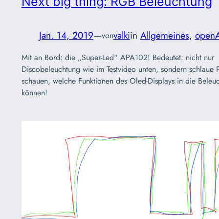
Next big thing: RGB Beleuchtung
Jan. 14, 2019
—
valki
in
Allgemeines
, 
open
von
Mit an Bord: die „Super-Led“ APA102! Bedeutet: nicht nur
Discobeleuchtung wie im Testvideo unten, sondern schlaue P
schauen, welche Funktionen des Oled-Displays in die Bele
können!