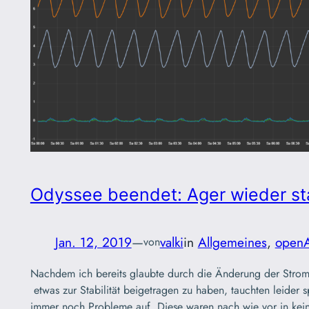
Odyssee beendet: Ager wieder sta
Jan. 12, 2019
—
valki
in
Allgemeines
, 
open
von
Nachdem ich bereits glaubte durch die Änderung der Stro
etwas zur Stabilität beigetragen zu haben, tauchten leider 
immer noch Probleme auf. Diese waren nach wie vor in kei