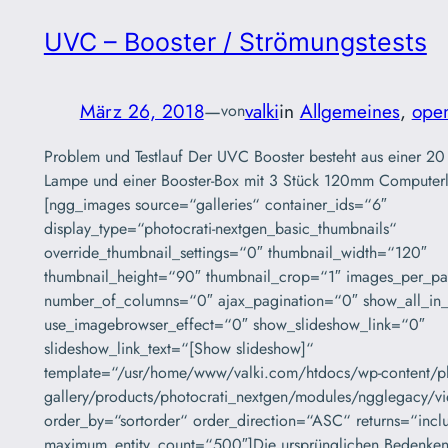
UVC – Booster / Strömungstests
März 26, 2018
—
valki
in
Allgemeines
, 
ope
von
Problem und Testlauf Der UVC Booster besteht aus einer 2
Lampe und einer Booster-Box mit 3 Stück 120mm Computerlü
[ngg_images source=“galleries“ container_ids=“6″
display_type=“photocrati-nextgen_basic_thumbnails“
override_thumbnail_settings=“0″ thumbnail_width=“120″
thumbnail_height=“90″ thumbnail_crop=“1″ images_per_p
number_of_columns=“0″ ajax_pagination=“0″ show_all_in_
use_imagebrowser_effect=“0″ show_slideshow_link=“0″
slideshow_link_text=“[Show slideshow]“
template=“/usr/home/www/valki.com/htdocs/wp-content/pl
gallery/products/photocrati_nextgen/modules/ngglegacy/vi
order_by=“sortorder“ order_direction=“ASC“ returns=“incl
maximum_entity_count=“500″]Die ursprünglichen Bedenken