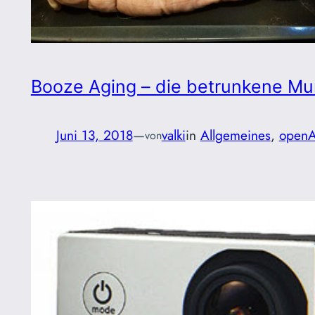
Booze Aging – die betrunkene M
Juni 13, 2018
—
valki
in
Allgemeines
, 
openA
von