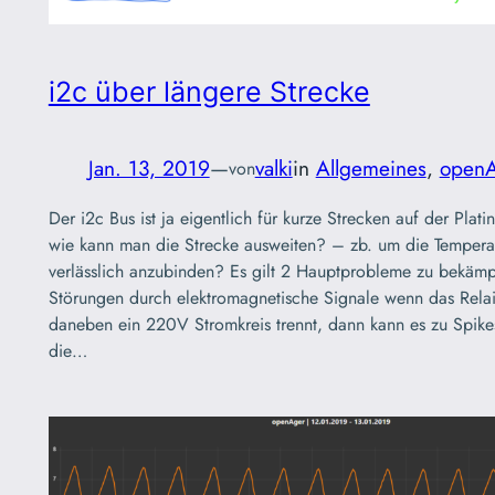
i2c über längere Strecke
Jan. 13, 2019
—
valki
in
Allgemeines
, 
open
von
Der i2c Bus ist ja eigentlich für kurze Strecken auf der Plat
wie kann man die Strecke ausweiten? – zb. um die Tempera
verlässlich anzubinden? Es gilt 2 Hauptprobleme zu bekäm
Störungen durch elektromagnetische Signale wenn das Relai
daneben ein 220V Stromkreis trennt, dann kann es zu Spik
die…