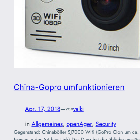
China-Gopro umfunktionieren
Apr. 17, 2018
—
valki
von
in
Allgemeines
, 
openAger
, 
Security
Gegenstand: Chinaböller SJ7000 Wifi (GoPro Clon um ca.
(sowas in der Art hier Link) Das Ding hat die übliche umstän