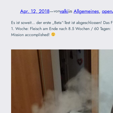
Apr. 12, 2018
—
valki
in
Allgemeines
, 
open
von
Es ist soweit… der erste „Beta“-Test ist abgeschlossen! Das 
1. Woche: Fleisch am Ende nach 8.5 Wochen / 60 Tagen: 
Mission accomplished!