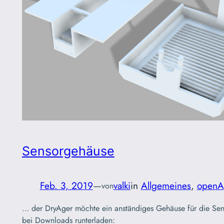
Sensorgehäuse
Feb. 3, 2019
—
valki
in
Allgemeines
, 
openA
von
… der DryAger möchte ein anständiges Gehäuse für die Se
bei Downloads runterladen: