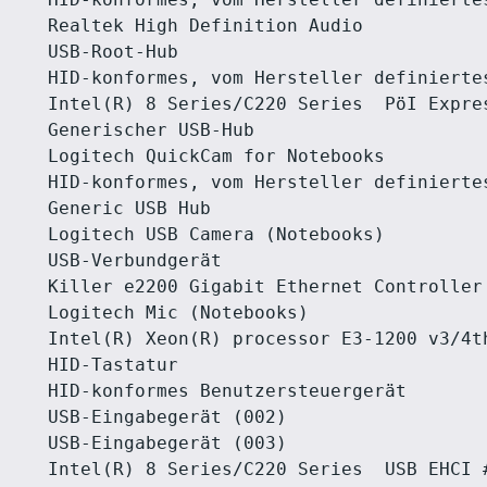
HID-konformes, vom Hersteller definiertes
Realtek High Definition Audio

USB-Root-Hub

HID-konformes, vom Hersteller definiertes
Intel(R) 8 Series/C220 Series  PöI Expres
Generischer USB-Hub

Logitech QuickCam for Notebooks

HID-konformes, vom Hersteller definiertes
Generic USB Hub

Logitech USB Camera (Notebooks)

USB-Verbundgerät

Killer e2200 Gigabit Ethernet Controller 
Logitech Mic (Notebooks)

Intel(R) Xeon(R) processor E3-1200 v3/4t
HID-Tastatur

HID-konformes Benutzersteuergerät

USB-Eingabegerät (002)

USB-Eingabegerät (003)

Intel(R) 8 Series/C220 Series  USB EHCI #