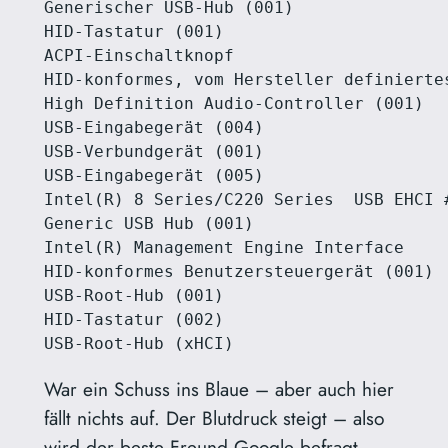
Generischer USB-Hub (001)

HID-Tastatur (001)

ACPI-Einschaltknopf

HID-konformes, vom Hersteller definiertes
High Definition Audio-Controller (001)

USB-Eingabegerät (004)

USB-Verbundgerät (001)

USB-Eingabegerät (005)

Intel(R) 8 Series/C220 Series  USB EHCI #
Generic USB Hub (001)

Intel(R) Management Engine Interface

HID-konformes Benutzersteuergerät (001)

USB-Root-Hub (001)

HID-Tastatur (002)

War ein Schuss ins Blaue – aber auch hier
fällt nichts auf. Der Blutdruck steigt – also
wird der beste Freund Google befragt –